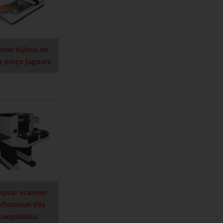
nner fujitsu de
 preço Jaguaré
prar scanner
fissional Vila
Leopoldina