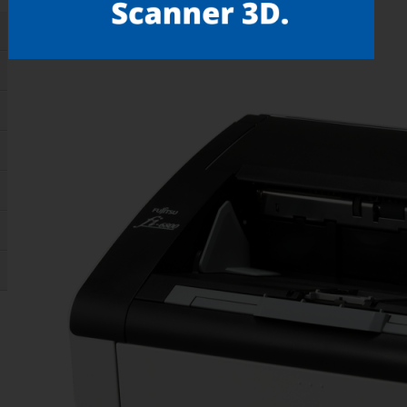
Gostou? compartilhe!