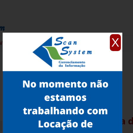
X
VIÇOS
CONTATO
Scanners Fujitsu A3 Serra 