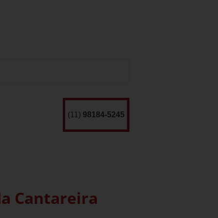
(11)
98184-5245
da Cantareira