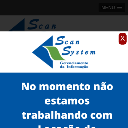
MENU
X
(11)
98184-5245
Home
Serviços
Scanner para grandes formatos
scanner profissional de grande formato
scanner de grande formato preço Belém
Serviços
Microfilmagem