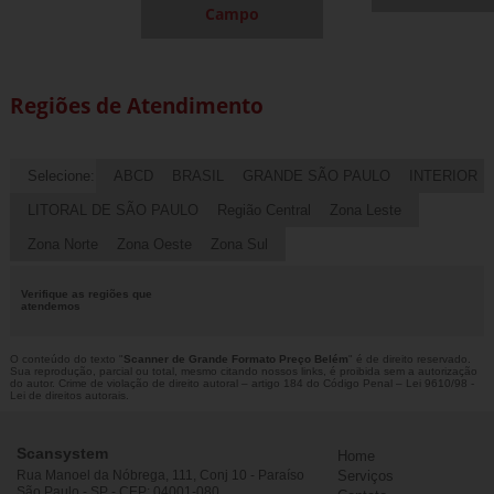
Campo
Regiões de Atendimento
Selecione:
ABCD
BRASIL
GRANDE SÃO PAULO
INTERIOR
LITORAL DE SÃO PAULO
Região Central
Zona Leste
Zona Norte
Zona Oeste
Zona Sul
Verifique as regiões que
atendemos
O conteúdo do texto "
Scanner de Grande Formato Preço Belém
" é de direito reservado.
Sua reprodução, parcial ou total, mesmo citando nossos links, é proibida sem a autorização
do autor. Crime de violação de direito autoral – artigo 184 do Código Penal –
Lei 9610/98 -
Lei de direitos autorais
.
Scansystem
Home
Rua Manoel da Nóbrega, 111, Conj 10 - Paraíso
Serviços
São Paulo - SP - CEP: 04001-080