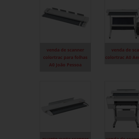
venda de scanner
venda de sc
colortrac para folhas
colortrac A0 A
A0 João Pessoa
quanto custa scanner
venda de scann