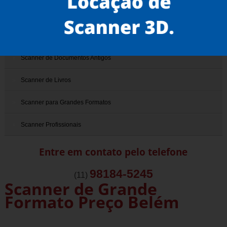
Scanner 3D
Scanner de Documentos
Scanner de Documentos Antigos
Scanner de Livros
Scanner para Grandes Formatos
Scanner Profissionais
Entre em contato pelo telefone
98184-5245
(11)
Scanner de Grande
Formato Preço Belém