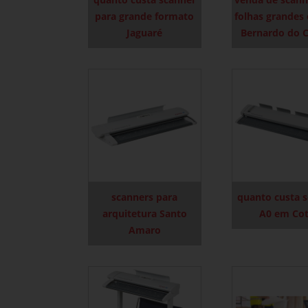
para grande formato
folhas grandes
Jaguaré
Bernardo do 
scanners para
quanto custa 
arquitetura Santo
A0 em Cot
Amaro