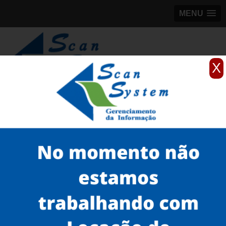
MENU
X
(11)
98184-5245
Home
Serviços
Scanner para grandes formatos
scanner profissional de grande formato
scanner de engenharia preço Aeroporto
Serviços
Microfilmagem