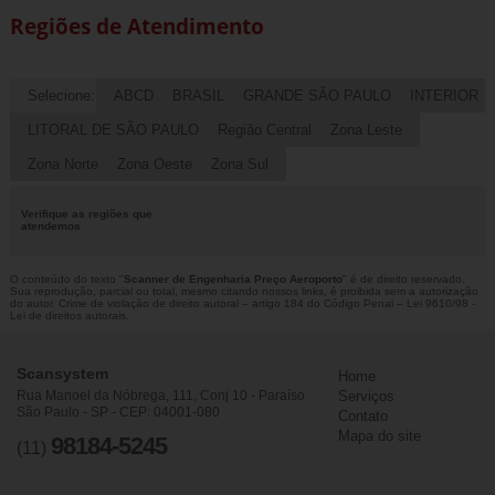
Regiões de Atendimento
Selecione:
ABCD
BRASIL
GRANDE SÃO PAULO
INTERIOR
LITORAL DE SÃO PAULO
Região Central
Zona Leste
Zona Norte
Zona Oeste
Zona Sul
Verifique as regiões que
atendemos
O conteúdo do texto "
Scanner de Engenharia Preço Aeroporto
" é de direito reservado.
Sua reprodução, parcial ou total, mesmo citando nossos links, é proibida sem a autorização
do autor. Crime de violação de direito autoral – artigo 184 do Código Penal –
Lei 9610/98 -
Lei de direitos autorais
.
Scansystem
Home
Rua Manoel da Nóbrega, 111, Conj 10 - Paraíso
Serviços
São Paulo - SP - CEP: 04001-080
Contato
Mapa do site
98184-5245
(11)