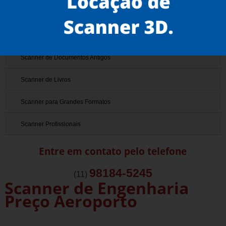
Scanner 3D
Scanner de Documentos
Scanner de Documentos Antigos
Scanner de Livros
Scanner para Grandes Formatos
Scanner Profissionais
Entre em contato pelo telefone
98184-5245
(11)
Scanner de Engenharia
Preço Aeroporto