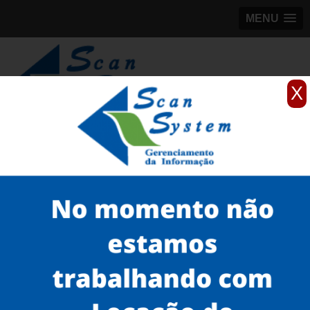
MENU
X
(11)
98184-5245
Home
Serviços
Scanner para grandes formatos
scanner para grande formato
quanto custa scanner A0 na Bela Vista
Serviços
Microfilmagem