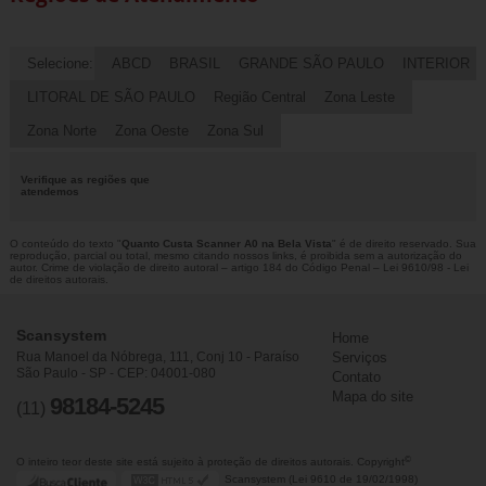
Selecione:
ABCD
BRASIL
GRANDE SÃO PAULO
INTERIOR
LITORAL DE SÃO PAULO
Região Central
Zona Leste
Zona Norte
Zona Oeste
Zona Sul
Verifique as regiões que
atendemos
O conteúdo do texto "
Quanto Custa Scanner A0 na Bela Vista
" é de direito reservado. Sua
reprodução, parcial ou total, mesmo citando nossos links, é proibida sem a autorização do
autor. Crime de violação de direito autoral – artigo 184 do Código Penal –
Lei 9610/98 - Lei
de direitos autorais
.
Scansystem
Home
Rua Manoel da Nóbrega, 111, Conj 10 - Paraíso
Serviços
São Paulo - SP - CEP: 04001-080
Contato
Mapa do site
98184-5245
(11)
©
O inteiro teor deste site está sujeito à proteção de direitos autorais. Copyright
Scansystem (Lei 9610 de 19/02/1998)