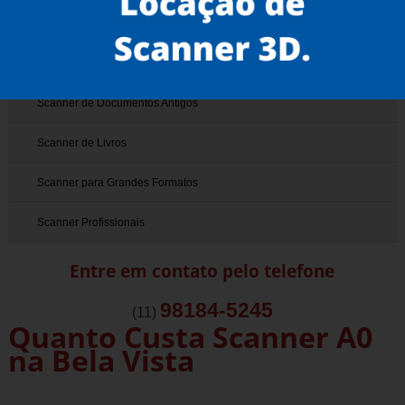
Scanner 3D
Scanner de Documentos
Scanner de Documentos Antigos
Scanner de Livros
Scanner para Grandes Formatos
Scanner Profissionais
Entre em contato pelo telefone
98184-5245
(11)
Quanto Custa Scanner A0
na Bela Vista