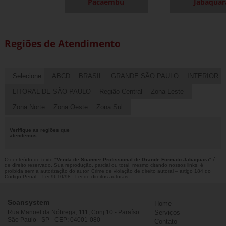
Pacaembu
Jabaquar
Regiões de Atendimento
Selecione:
ABCD
BRASIL
GRANDE SÃO PAULO
INTERIOR
LITORAL DE SÃO PAULO
Região Central
Zona Leste
Zona Norte
Zona Oeste
Zona Sul
Verifique as regiões que
atendemos
O conteúdo do texto "
Venda de Scanner Profissional de Grande Formato Jabaquara
" é
de direito reservado. Sua reprodução, parcial ou total, mesmo citando nossos links, é
proibida sem a autorização do autor. Crime de violação de direito autoral – artigo 184 do
Código Penal –
Lei 9610/98 - Lei de direitos autorais
.
Scansystem
Home
Rua Manoel da Nóbrega, 111, Conj 10 - Paraíso
Serviços
São Paulo - SP - CEP: 04001-080
Contato