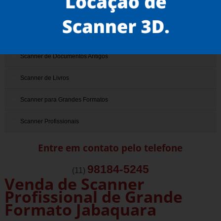
Scanner 3D
Scanner de Documentos
Scanner de Documentos Antigos
Scanner de Livros
Scanner para Grandes Formatos
Scanner Profissionais
Entre em contato pelo telefone
98184-5245
(11)
Venda de Scanner
Profissional de Grande
Formato Jabaquara