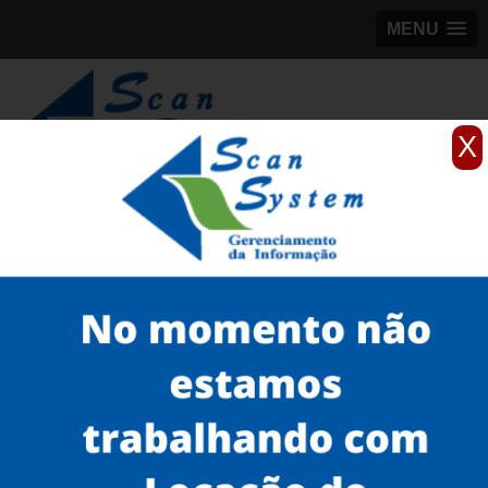
MENU
X
(11)
98184-5245
Home
Serviços
Scanner para grandes formatos
scanner de plantas
venda de scanner profissional de grande formato Jabaquara
Serviços
Microfilmagem