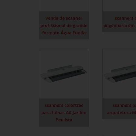
venda de scanner
scanners 
profissional de grande
engenharia em
formato Água Funda
scanners colortrac
scanners p
para folhas A0 Jardim
arquitetura 
Paulista