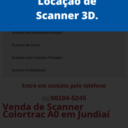
Scanner 3D
Scanner de Documentos
Scanner de Documentos Antigos
Scanner de Livros
Scanner para Grandes Formatos
Scanner Profissionais
Entre em contato pelo telefone
98184-5245
(11)
Venda de Scanner
Colortrac A0 em Jundiaí