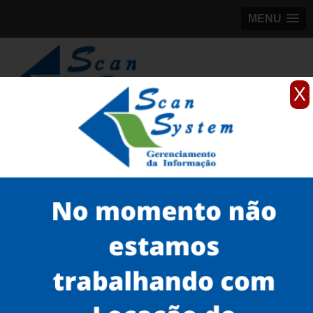
MENU
X
(11)
98184-5245
Home
Serviços
Scanner para grandes formatos
scanner de plantas
venda de scanner colortrac A0 em Jundiaí
Serviços
Microfilmagem