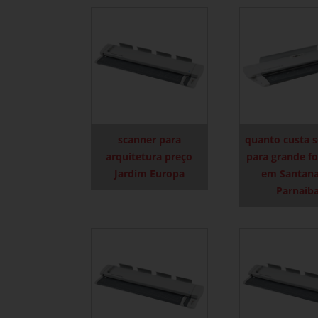
scanner para
quanto custa 
arquitetura preço
para grande f
Jardim Europa
em Santana
Parnaíb