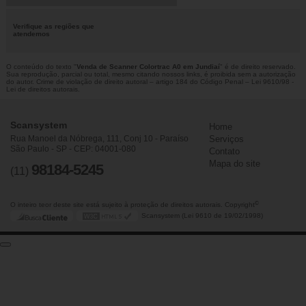
Verifique as regiões que
atendemos
O conteúdo do texto "
Venda de Scanner Colortrac A0 em Jundiaí
" é de direito reservado.
Sua reprodução, parcial ou total, mesmo citando nossos links, é proibida sem a autorização
do autor. Crime de violação de direito autoral – artigo 184 do Código Penal –
Lei 9610/98 -
Lei de direitos autorais
.
Scansystem
Home
Rua Manoel da Nóbrega, 111, Conj 10 - Paraíso
Serviços
São Paulo - SP - CEP: 04001-080
Contato
Mapa do site
98184-5245
(11)
©
O inteiro teor deste site está sujeito à proteção de direitos autorais. Copyright
Scansystem (Lei 9610 de 19/02/1998)