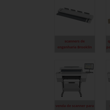
scanners de
q
engenharia Brooklin
pa
venda de scanner para