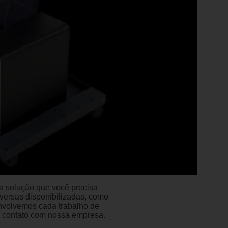
a solução que você precisa
versas disponibilizadas, como
envolvemos cada trabalho de
em contato com nossa empresa.