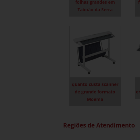
folhas grandes em
Taboão da Serra
quanto custa scanner
de grande formato
e
Moema
Regiões de Atendimento