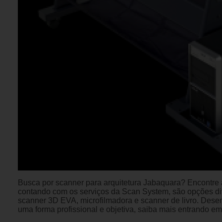
Busca por scanner para arquitetura Jabaquara? Encontre 
contando com os serviços da Scan System, são opções di
scanner 3D EVA, microfilmadora e scanner de livro. Des
uma forma profissional e objetiva, saiba mais entrando 