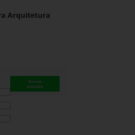
ra Arquitetura
Enviar
cotação