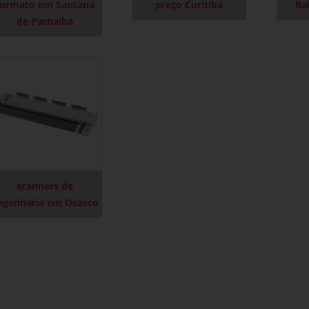
formato em Santana
preço Curitiba
Ba
de Parnaíba
scanners de
ngenharia em Osasco