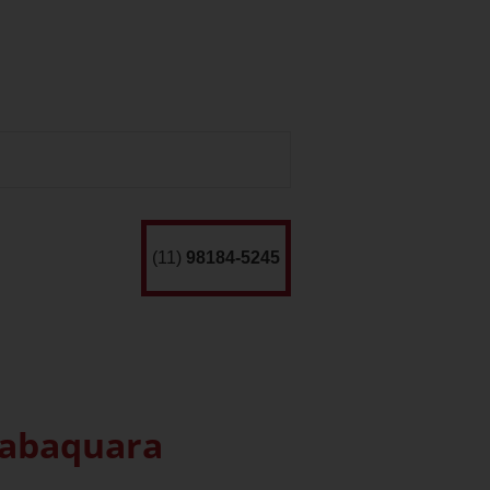
(11)
98184-5245
Jabaquara