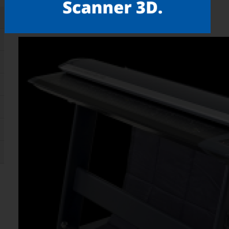
Gostou? compartilhe!