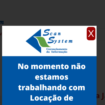
X
VIÇOS
CONTATO
Scanner para Arquitetura 