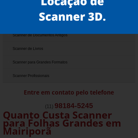
Scanner 3D
Scanner de Documentos
Scanner de Documentos Antigos
Scanner de Livros
Scanner para Grandes Formatos
Scanner Profissionais
Entre em contato pelo telefone
98184-5245
(11)
Quanto Custa Scanner
para Folhas Grandes em
Mairiporã