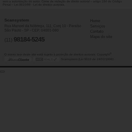
sem a autorização do autor. Crime de violação de direito autoral – artigo 184 do Código
Penal –
Lei 9610/98 - Lei de direitos autorais
.
Scansystem
Home
Rua Manoel da Nóbrega, 111, Conj 10 - Paraíso
Serviços
São Paulo - SP - CEP: 04001-080
Contato
Mapa do site
98184-5245
(11)
©
O inteiro teor deste site está sujeito à proteção de direitos autorais. Copyright
Scansystem (Lei 9610 de 19/02/1998)