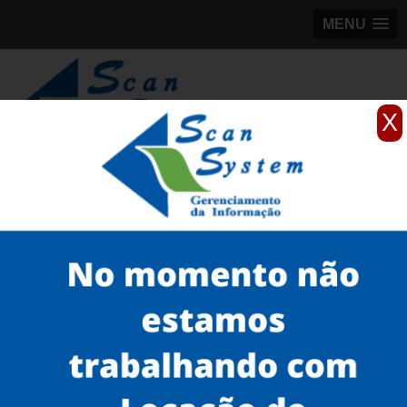
MENU
X
(11)
98184-5245
Home
Serviços
Scanner para grandes formatos
scanner de grande formato
quanto custa scanner para folhas grandes em Mairiporã
Serviços
Microfilmagem