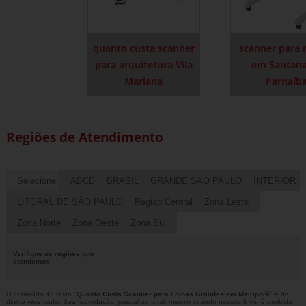
quanto custa scanner
scanner para
para arquitetura Vila
em Santana
Mariana
Parnaíb
Regiões de Atendimento
Selecione:
ABCD
BRASIL
GRANDE SÃO PAULO
INTERIOR
LITORAL DE SÃO PAULO
Região Central
Zona Leste
Zona Norte
Zona Oeste
Zona Sul
Verifique as regiões que
atendemos
O conteúdo do texto "
Quanto Custa Scanner para Folhas Grandes em Mairiporã
" é de
direito reservado. Sua reprodução, parcial ou total, mesmo citando nossos links, é proibida