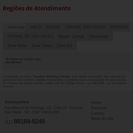
Regiões de Atendimento
Selecione:
ABCD
BRASIL
GRANDE SÃO PAULO
INTERIOR
LITORAL DE SÃO PAULO
Região Central
Zona Leste
Zona Norte
Zona Oeste
Zona Sul
Verifique as regiões que
atendemos
O conteúdo do texto "
Scanner A0 Preço Penha
" é de direito reservado. Sua reprodução,
parcial ou total, mesmo citando nossos links, é proibida sem a autorização do autor. Crime
de violação de direito autoral – artigo 184 do Código Penal –
Lei 9610/98 - Lei de direitos
autorais
.
Scansystem
Home
Rua Manoel da Nóbrega, 111, Conj 10 - Paraíso
Serviços
São Paulo - SP - CEP: 04001-080
Contato
Mapa do site
98184-5245
(11)