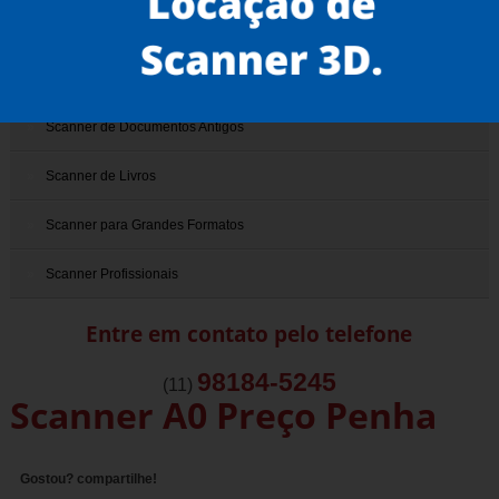
Scanner 3D
Scanner de Documentos
Scanner de Documentos Antigos
Scanner de Livros
Scanner para Grandes Formatos
Scanner Profissionais
Entre em contato pelo telefone
98184-5245
(11)
Scanner A0 Preço Penha
Gostou? compartilhe!