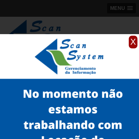
MENU
X
(11)
98184-5245
Home
Serviços
Scanner para grandes formatos
scanner A0
scanner A0 preço Penha
Serviços
Microfilmagem