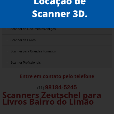
Scanner 3D
Scanner de Documentos
Scanner de Documentos Antigos
Scanner de Livros
Scanner para Grandes Formatos
Scanner Profissionais
Entre em contato pelo telefone
98184-5245
(11)
Scanners Zeutschel para
Livros Bairro do Limão