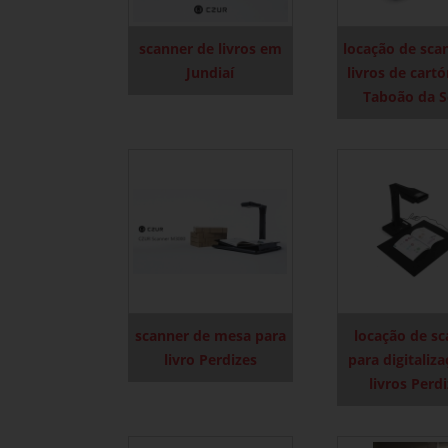
scanner de livros em
locação de sca
Jundiaí
livros de cart
Taboão da S
scanner de mesa para
locação de s
livro Perdizes
para digitaliz
livros Perd