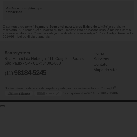
Verifique as regiões que
atendemos
O conteúdo do texto "
Scanners Zeutschel para Livros Bairro do Limão
" é de direito
reservado. Sua reprodução, parcial ou total, mesmo citando nossos links, é proibida sem a
autorização do autor. Crime de violação de direito autoral – artigo 184 do Código Penal –
Lei
9610/98 - Lei de direitos autorais
.
Scansystem
Home
Rua Manoel da Nóbrega, 111, Conj 10 - Paraíso
Serviços
São Paulo - SP - CEP: 04001-080
Contato
Mapa do site
98184-5245
(11)
©
O inteiro teor deste site está sujeito à proteção de direitos autorais. Copyright
Scansystem (Lei 9610 de 19/02/1998)