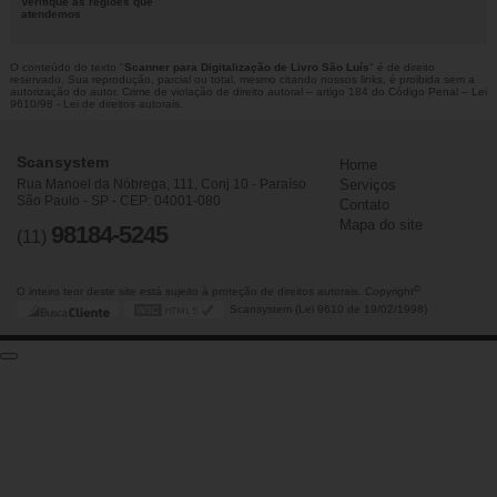
Verifique as regiões que
atendemos
O conteúdo do texto "
Scanner para Digitalização de Livro São Luís
" é de direito
reservado. Sua reprodução, parcial ou total, mesmo citando nossos links, é proibida sem a
autorização do autor. Crime de violação de direito autoral – artigo 184 do Código Penal –
Lei
9610/98 - Lei de direitos autorais
.
Scansystem
Home
Rua Manoel da Nóbrega, 111, Conj 10 - Paraíso
Serviços
São Paulo - SP - CEP: 04001-080
Contato
Mapa do site
98184-5245
(11)
©
O inteiro teor deste site está sujeito à proteção de direitos autorais. Copyright
Scansystem (Lei 9610 de 19/02/1998)