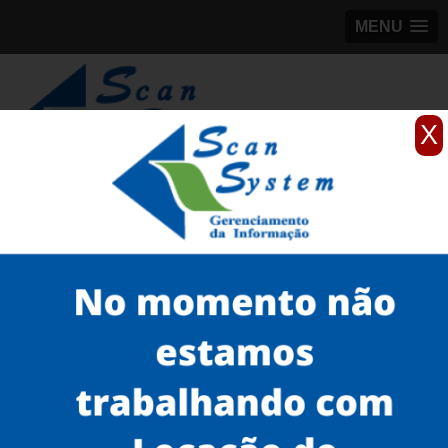
MENU
X
(11)
98184-5245
Home
Serviços
Scanner de livros
scanner para digitalização de livros
scanner para digitalização de livro São Luís
Serviços
Microfilmagem