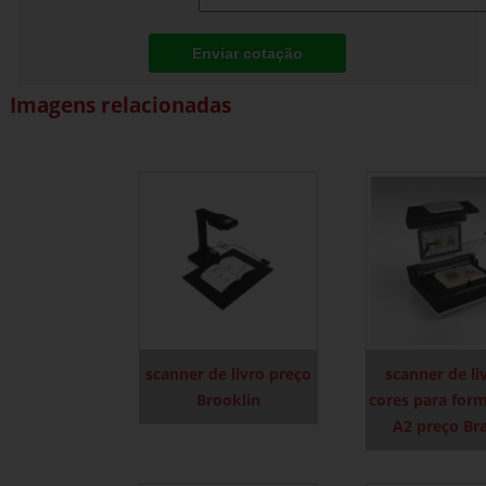
Enviar cotação
Imagens relacionadas
scanner de livro preço
scanner de li
Brooklin
cores para for
A2 preço Bra