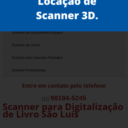
Scanner 3D
Scanner de Documentos
Scanner de Documentos Antigos
Scanner de Livros
Scanner para Grandes Formatos
Scanner Profissionais
Entre em contato pelo telefone
98184-5245
(11)
Scanner para Digitalização
de Livro São Luís