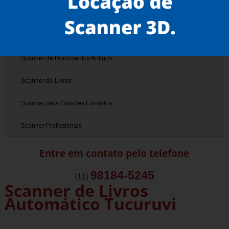
Scanner 3D
Scanner de Documentos
Scanner de Documentos Antigos
Scanner de Livros
Scanner para Grandes Formatos
Scanner Profissionais
Entre em contato pelo telefone
98184-5245
(11)
Scanner de Livros
Automático Tucuruvi