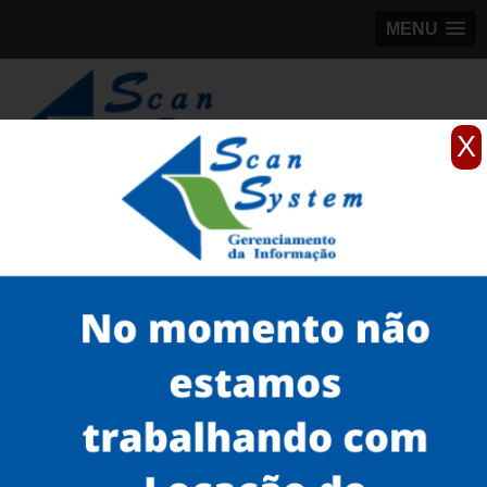
MENU
X
(11)
98184-5245
Home
Serviços
Scanner de livros
scanner para digitalização de livros
scanner de livros automático Tucuruvi
Serviços
Microfilmagem