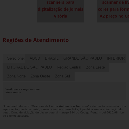
scanners para
scanner de li
digitalização de jornais
cores para for
Vitória
A2 preço no C
Regiões de Atendimento
Selecione:
ABCD
BRASIL
GRANDE SÃO PAULO
INTERIOR
LITORAL DE SÃO PAULO
Região Central
Zona Leste
Zona Norte
Zona Oeste
Zona Sul
Verifique as regiões que
atendemos
O conteúdo do texto "
Scanner de Livros Automático Tucuruvi
" é de direito reservado. Sua
reprodução, parcial ou total, mesmo citando nossos links, é proibida sem a autorização do
autor. Crime de violação de direito autoral – artigo 184 do Código Penal –
Lei 9610/98 - Lei
de direitos autorais
.