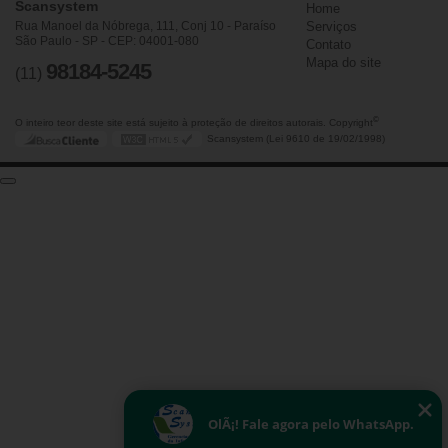
Scansystem
Home
Rua Manoel da Nóbrega, 111, Conj 10 - Paraíso
Serviços
São Paulo - SP - CEP: 04001-080
Contato
Mapa do site
98184-5245
(11)
©
O inteiro teor deste site está sujeito à proteção de direitos autorais. Copyright
Scansystem (Lei 9610 de 19/02/1998)
OlÃ¡! Fale agora pelo WhatsApp.