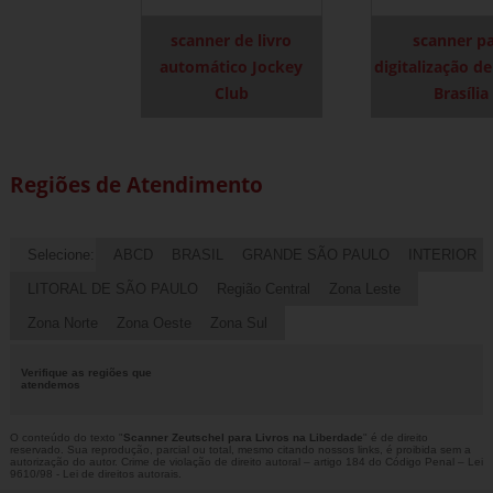
scanner de livro
scanner p
automático Jockey
digitalização de
Club
Brasília
Regiões de Atendimento
Selecione:
ABCD
BRASIL
GRANDE SÃO PAULO
INTERIOR
LITORAL DE SÃO PAULO
Região Central
Zona Leste
Zona Norte
Zona Oeste
Zona Sul
Verifique as regiões que
atendemos
O conteúdo do texto "
Scanner Zeutschel para Livros na Liberdade
" é de direito
reservado. Sua reprodução, parcial ou total, mesmo citando nossos links, é proibida sem a
autorização do autor. Crime de violação de direito autoral – artigo 184 do Código Penal –
Lei
9610/98 - Lei de direitos autorais
.