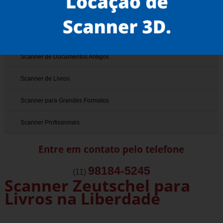
Scanner 3D
Scanner de Documentos
Scanner de Documentos Antigos
Scanner de Livros
Scanner para Grandes Formatos
Scanner Profissionais
Entre em contato pelo telefone
98184-5245
(11)
Scanner Zeutschel para
Livros na Liberdade