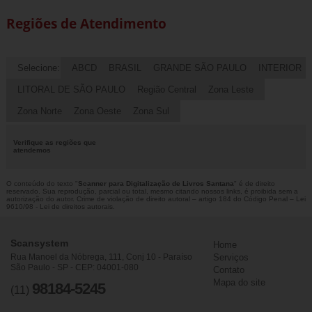
Regiões de Atendimento
Selecione:
ABCD
BRASIL
GRANDE SÃO PAULO
INTERIOR
LITORAL DE SÃO PAULO
Região Central
Zona Leste
Zona Norte
Zona Oeste
Zona Sul
Verifique as regiões que
atendemos
O conteúdo do texto "
Scanner para Digitalização de Livros Santana
" é de direito
reservado. Sua reprodução, parcial ou total, mesmo citando nossos links, é proibida sem a
autorização do autor. Crime de violação de direito autoral – artigo 184 do Código Penal –
Lei
9610/98 - Lei de direitos autorais
.
Scansystem
Home
Rua Manoel da Nóbrega, 111, Conj 10 - Paraíso
Serviços
São Paulo - SP - CEP: 04001-080
Contato
Mapa do site
98184-5245
(11)