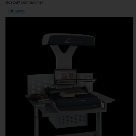
Gostou? compartilhe!