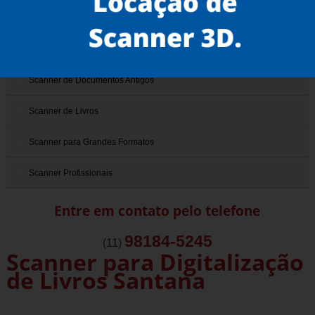
Scanner 3D
Scanner de Documentos
Scanner de Documentos Antigos
Scanner de Livros
Scanner para Grandes Formatos
Scanner Profissionais
Entre em contato pelo telefone
98184-5245
(11)
Scanner para Digitalização
de Livros Santana