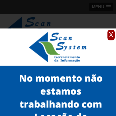
MENU
X
(11)
98184-5245
Home
Serviços
Scanner de livros
scanner de livros a cores para formato até A2
scanner para digitalização de livros Santana
Serviços
Microfilmagem