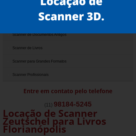
Scanner 3D
Scanner de Documentos
Scanner de Documentos Antigos
Scanner de Livros
Scanner para Grandes Formatos
Scanner Profissionais
Entre em contato pelo telefone
98184-5245
(11)
Locação de Scanner
Zeutschel para Livros
Florianópolis