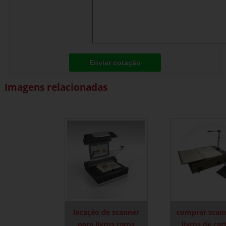
Enviar cotação
Imagens relacionadas
locação de scanner
comprar scan
para livros raros
livros de car