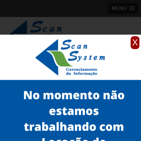
MENU
X
(11)
98184-5245
Home
Serviços
Scanner de livros
scanner de livros a cores para formato até A2
locação de scanner zeutschel para livros Florianópolis
Serviços
Microfilmagem