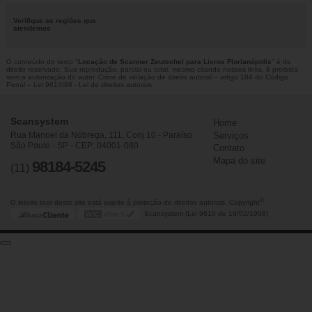
Verifique as regiões que
atendemos
O conteúdo do texto "
Locação de Scanner Zeutschel para Livros Florianópolis
" é de
direito reservado. Sua reprodução, parcial ou total, mesmo citando nossos links, é proibida
sem a autorização do autor. Crime de violação de direito autoral – artigo 184 do Código
Penal –
Lei 9610/98 - Lei de direitos autorais
.
Scansystem
Home
Rua Manoel da Nóbrega, 111, Conj 10 - Paraíso
Serviços
São Paulo - SP - CEP: 04001-080
Contato
Mapa do site
98184-5245
(11)
©
O inteiro teor deste site está sujeito à proteção de direitos autorais. Copyright
Scansystem (Lei 9610 de 19/02/1998)