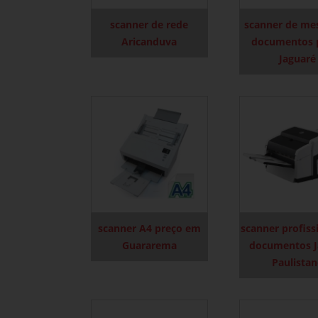
scanner de rede
scanner de me
Aricanduva
documentos 
Jaguaré
scanner A4 preço em
scanner profiss
Guararema
documentos J
Paulista