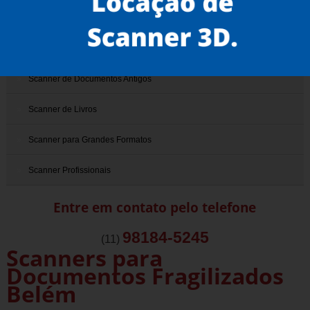
Scanner 3D
Scanner de Documentos
Scanner de Documentos Antigos
Scanner de Livros
Scanner para Grandes Formatos
Scanner Profissionais
Entre em contato pelo telefone
98184-5245
(11)
Scanners para
Documentos Fragilizados
Belém