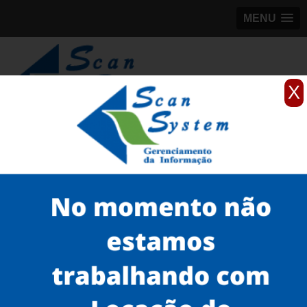
MENU
X
(11)
98184-5245
Home
Serviços
Scanner de documentos
scanner de mesa para documentos
scanners para documentos fragilizados Belém
Serviços
Microfilmagem