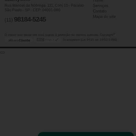
Home
Rua Manoel da Nóbrega, 111, Conj 10 - Paraíso
Serviços
São Paulo - SP - CEP: 04001-080
Contato
Mapa do site
98184-5245
(11)
©
O inteiro teor deste site está sujeito à proteção de direitos autorais. Copyright
Scansystem (Lei 9610 de 19/02/1998)