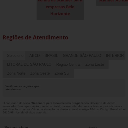
empresas Belo
Horizonte
Regiões de Atendimento
Selecione:
ABCD
BRASIL
GRANDE SÃO PAULO
INTERIOR
LITORAL DE SÃO PAULO
Região Central
Zona Leste
Zona Norte
Zona Oeste
Zona Sul
Verifique as regiões que
atendemos
O conteúdo do texto "
Scanners para Documentos Fragilizados Belém
" é de direito
reservado. Sua reprodução, parcial ou total, mesmo citando nossos links, é proibida sem a
autorização do autor. Crime de violação de direito autoral – artigo 184 do Código Penal –
Lei
9610/98 - Lei de direitos autorais
.
Scansystem