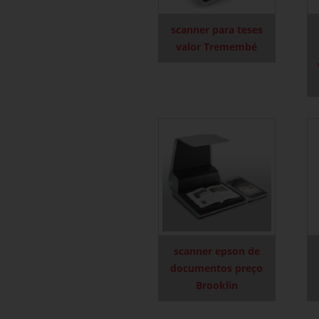
scanner para teses
valor Tremembé
scanner epson de
documentos preço
Brooklin