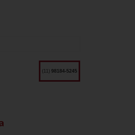
(11)
98184-5245
a