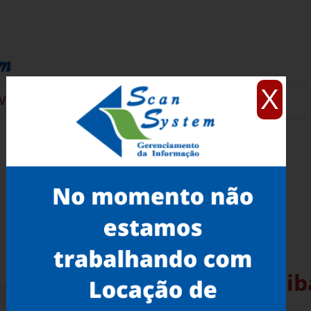
X
VIÇOS
CONTATO
Scanner para Teses Curitib