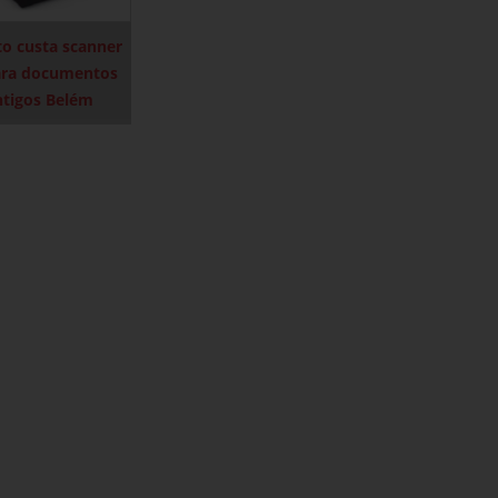
o custa scanner
ara documentos
ntigos Belém