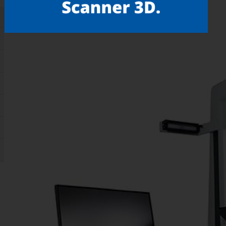
Gostou? compartilhe!