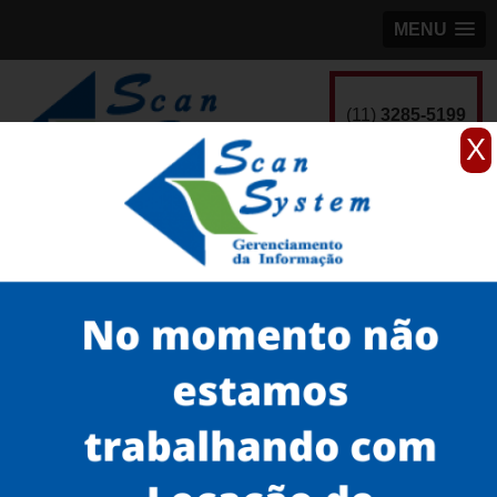
MENU
(11)
3285-5199
X
Home
Serviços
scanner de documentos antigos
scanner para teses
scanner para documentos antigos de empresa valor Socorro
Serviços
Microfilmagem
Scanner 3D
Scanner de Documentos