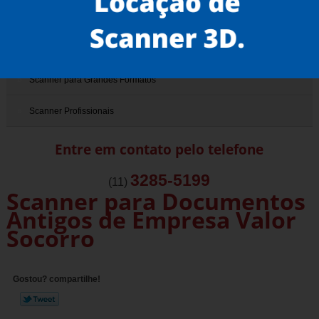
Scanner de Documentos Antigos
Scanner de Livros
Scanner para Grandes Formatos
Scanner Profissionais
Entre em contato pelo telefone
3285-5199
(11)
Scanner para Documentos
Antigos de Empresa Valor
Socorro
Gostou? compartilhe!