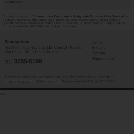
atendemos
O conteúdo do texto "
Scanner para Documentos Antigos de Empresa Valor Socorro
" é
de direito reservado. Sua reprodução, parcial ou total, mesmo citando nossos links, é
proibida sem a autorização do autor. Crime de violação de direito autoral – artigo 184 do
Código Penal –
Lei 9610/98 - Lei de direitos autorais
.
Scansystem
Home
Rua Manoel da Nóbrega, 111, Conj 10 - Paraíso
Serviços
São Paulo - SP - CEP: 04001-080
Contato
Mapa do site
3285-5199
(11)
©
O inteiro teor deste site está sujeito à proteção de direitos autorais. Copyright
Scansystem (Lei 9610 de 19/02/1998)