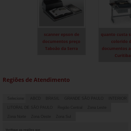
scanner epson de
quanto custa 
documentos preço
colorido 
Taboão da Serra
documentos a
Curitiba
Regiões de Atendimento
Selecione:
ABCD
BRASIL
GRANDE SÃO PAULO
INTERIOR
LITORAL DE SÃO PAULO
Região Central
Zona Leste
Zona Norte
Zona Oeste
Zona Sul
Verifique as regiões que