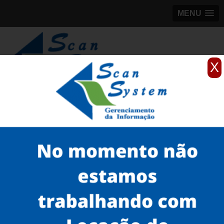
MENU
X
(11)
98184-5245
Home
Serviços
scanner de documentos antigos
scanner para teses
scanner de documentos para empresa preço Socorro
Serviços
Microfilmagem