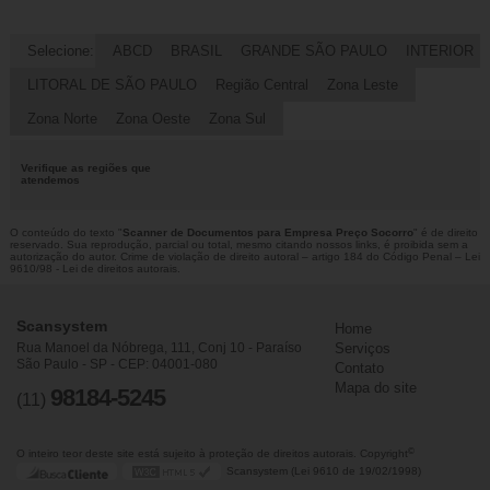
Selecione:
ABCD
BRASIL
GRANDE SÃO PAULO
INTERIOR
LITORAL DE SÃO PAULO
Região Central
Zona Leste
Zona Norte
Zona Oeste
Zona Sul
Verifique as regiões que
atendemos
O conteúdo do texto "
Scanner de Documentos para Empresa Preço Socorro
" é de direito
reservado. Sua reprodução, parcial ou total, mesmo citando nossos links, é proibida sem a
autorização do autor. Crime de violação de direito autoral – artigo 184 do Código Penal –
Lei
9610/98 - Lei de direitos autorais
.
Scansystem
Home
Rua Manoel da Nóbrega, 111, Conj 10 - Paraíso
Serviços
São Paulo - SP - CEP: 04001-080
Contato
Mapa do site
98184-5245
(11)
©
O inteiro teor deste site está sujeito à proteção de direitos autorais. Copyright
Scansystem (Lei 9610 de 19/02/1998)