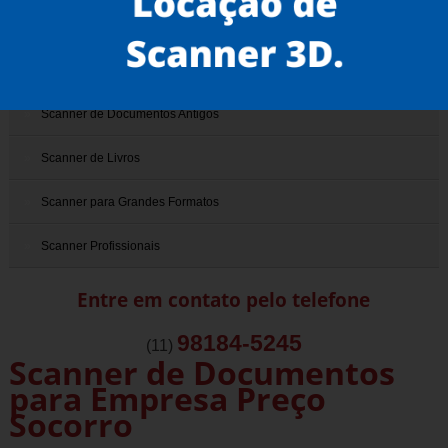
Scanner 3D
Scanner de Documentos
Scanner de Documentos Antigos
Scanner de Livros
Scanner para Grandes Formatos
Scanner Profissionais
Entre em contato pelo telefone
98184-5245
(11)
Scanner de Documentos
para Empresa Preço
Socorro