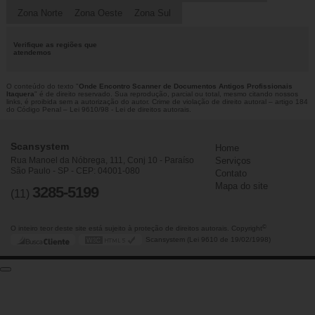
Zona Norte
Zona Oeste
Zona Sul
Verifique as regiões que
atendemos
O conteúdo do texto "
Onde Encontro Scanner de Documentos Antigos Profissionais
Itaquera
" é de direito reservado. Sua reprodução, parcial ou total, mesmo citando nossos
links, é proibida sem a autorização do autor. Crime de violação de direito autoral – artigo 184
do Código Penal –
Lei 9610/98 - Lei de direitos autorais
.
Scansystem
Home
Rua Manoel da Nóbrega, 111, Conj 10 - Paraíso
Serviços
São Paulo - SP - CEP: 04001-080
Contato
Mapa do site
3285-5199
(11)
©
O inteiro teor deste site está sujeito à proteção de direitos autorais. Copyright
Scansystem (Lei 9610 de 19/02/1998)