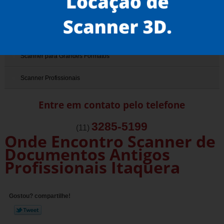
Scanner de Documentos Antigos
Scanner de Livros
Scanner para Grandes Formatos
Scanner Profissionais
Entre em contato pelo telefone
3285-5199
(11)
Onde Encontro Scanner de
Documentos Antigos
Profissionais Itaquera
Gostou? compartilhe!