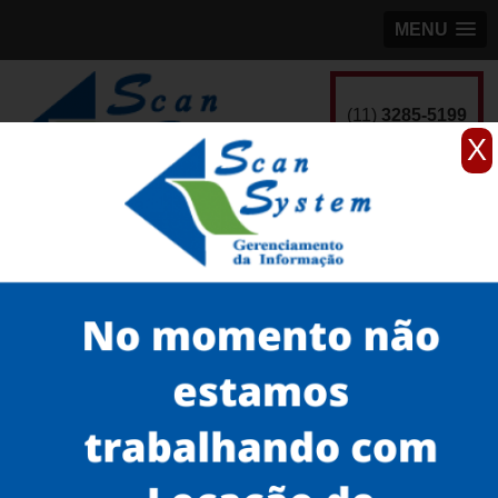
MENU
(11)
3285-5199
X
Home
Serviços
scanner de documentos antigos
scanner para teses
onde encontro scanner de documentos antigos profissionais Itaquera
Serviços
Microfilmagem
Scanner 3D
Scanner de Documentos