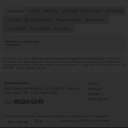
Selecione:
ABCD
BRASIL
GRANDE SÃO PAULO
INTERIOR
LITORAL DE SÃO PAULO
Região Central
Zona Leste
Zona Norte
Zona Oeste
Zona Sul
Verifique as regiões que
atendemos
O conteúdo do texto "
Scanner para Documento Antigo Preço Consolação
" é de direito
reservado. Sua reprodução, parcial ou total, mesmo citando nossos links, é proibida sem a
autorização do autor. Crime de violação de direito autoral – artigo 184 do Código Penal –
Lei
9610/98 - Lei de direitos autorais
.
Scansystem
Home
Rua Manoel da Nóbrega, 111, Conj 10 - Paraíso
Serviços
São Paulo - SP - CEP: 04001-080
Contato
Mapa do site
98184-5245
(11)
©
O inteiro teor deste site está sujeito à proteção de direitos autorais. Copyright
Scansystem (Lei 9610 de 19/02/1998)