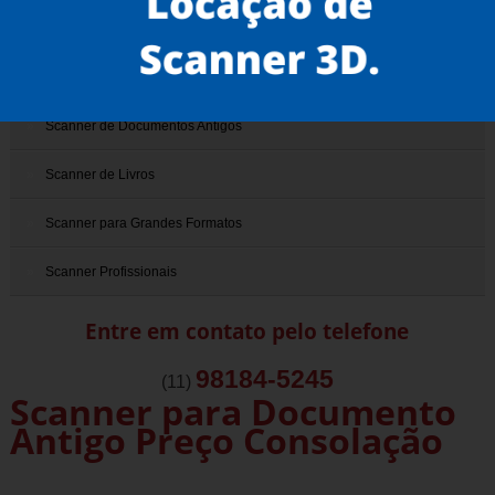
Scanner 3D
Scanner de Documentos
Scanner de Documentos Antigos
Scanner de Livros
Scanner para Grandes Formatos
Scanner Profissionais
Entre em contato pelo telefone
98184-5245
(11)
Scanner para Documento
Antigo Preço Consolação