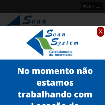
MENU
X
(11)
98184-5245
Home
Serviços
scanner de documentos antigos
scanner para monografias
scanner para documento antigo preço Consolação
Serviços
Microfilmagem