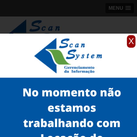
MENU
X
(11)
98184-5245
Home
Serviços
scanner de documentos antigos
scanner para documentos antigos de empresa
scanner para monografias valor Itaim Bibi
Serviços
Microfilmagem