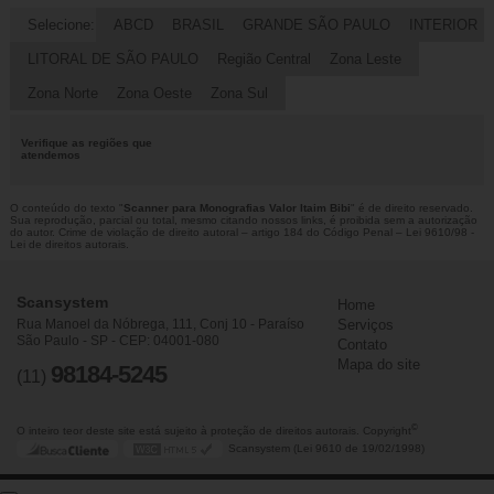
Selecione:
ABCD
BRASIL
GRANDE SÃO PAULO
INTERIOR
LITORAL DE SÃO PAULO
Região Central
Zona Leste
Zona Norte
Zona Oeste
Zona Sul
Verifique as regiões que
atendemos
O conteúdo do texto "
Scanner para Monografias Valor Itaim Bibi
" é de direito reservado.
Sua reprodução, parcial ou total, mesmo citando nossos links, é proibida sem a autorização
do autor. Crime de violação de direito autoral – artigo 184 do Código Penal –
Lei 9610/98 -
Lei de direitos autorais
.
Scansystem
Home
Rua Manoel da Nóbrega, 111, Conj 10 - Paraíso
Serviços
São Paulo - SP - CEP: 04001-080
Contato
Mapa do site
98184-5245
(11)
©
O inteiro teor deste site está sujeito à proteção de direitos autorais. Copyright
Scansystem (Lei 9610 de 19/02/1998)