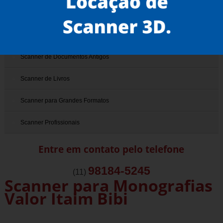
Scanner 3D
Scanner de Documentos
Scanner de Documentos Antigos
Scanner de Livros
Scanner para Grandes Formatos
Scanner Profissionais
Entre em contato pelo telefone
98184-5245
(11)
Scanner para Monografias
Valor Itaim Bibi