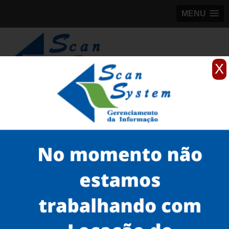
MENU
X
(11)
98184-5245
Home
Serviços
scanner de documentos antigos
scanner para documentos antigos de empresa
onde encontro scanner epson de documentos Itaim Bibi
Serviços
Microfilmagem