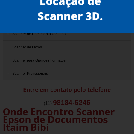
Scanner 3D
Scanner de Documentos
Scanner de Documentos Antigos
Scanner de Livros
Scanner para Grandes Formatos
Scanner Profissionais
Entre em contato pelo telefone
98184-5245
(11)
Onde Encontro Scanner
Epson de Documentos
Itaim Bibi