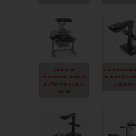
scanner de
scanner de do
documentos antigos
de identificaçã
profissionais Santa
Higienópo
Cecília