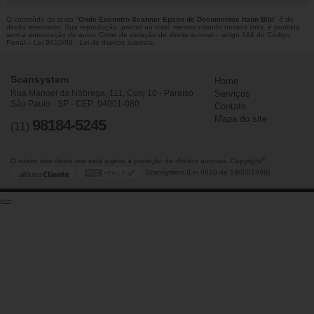
O conteúdo do texto "
Onde Encontro Scanner Epson de Documentos Itaim Bibi
" é de
direito reservado. Sua reprodução, parcial ou total, mesmo citando nossos links, é proibida
sem a autorização do autor. Crime de violação de direito autoral – artigo 184 do Código
Penal –
Lei 9610/98 - Lei de direitos autorais
.
Scansystem
Home
Rua Manoel da Nóbrega, 111, Conj 10 - Paraíso
Serviços
São Paulo - SP - CEP: 04001-080
Contato
Mapa do site
98184-5245
(11)
©
O inteiro teor deste site está sujeito à proteção de direitos autorais. Copyright
Scansystem (Lei 9610 de 19/02/1998)