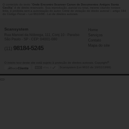
O conteúdo do texto "
Onde Encontro Scanner Canon de Documentos Antigos Santa
Cecília
" é de direito reservado. Sua reprodução, parcial ou total, mesmo citando nossos
links, é proibida sem a autorização do autor. Crime de violação de direito autoral – artigo 184
do Código Penal –
Lei 9610/98 - Lei de direitos autorais
.
Scansystem
Home
Rua Manoel da Nóbrega, 111, Conj 10 - Paraíso
Serviços
São Paulo - SP - CEP: 04001-080
Contato
Mapa do site
98184-5245
(11)
©
O inteiro teor deste site está sujeito à proteção de direitos autorais. Copyright
Scansystem (Lei 9610 de 19/02/1998)