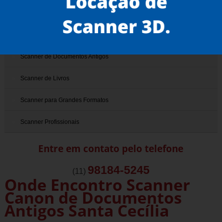
Scanner 3D
Scanner de Documentos
Scanner de Documentos Antigos
Scanner de Livros
Scanner para Grandes Formatos
Scanner Profissionais
Entre em contato pelo telefone
98184-5245
(11)
Onde Encontro Scanner
Canon de Documentos
Antigos Santa Cecília