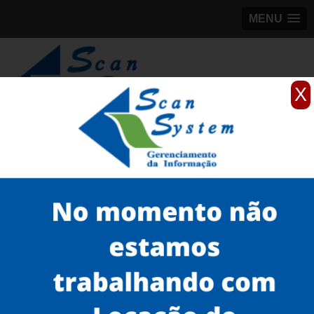
MENU
X
(11)
98184-5245
Home
Serviços
scanner de documentos antigos
scanner para documentos antigos de empresa
onde encontro scanner canon de documentos antigos Santa Cecília
Serviços
Microfilmagem