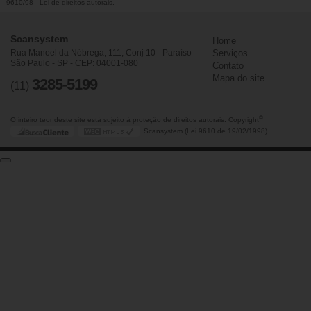
9610/98 - Lei de direitos autorais
.
Scansystem
Home
Rua Manoel da Nóbrega, 111, Conj 10 - Paraíso
Serviços
São Paulo - SP - CEP: 04001-080
Contato
Mapa do site
3285-5199
(11)
©
O inteiro teor deste site está sujeito à proteção de direitos autorais. Copyright
Scansystem (Lei 9610 de 19/02/1998)