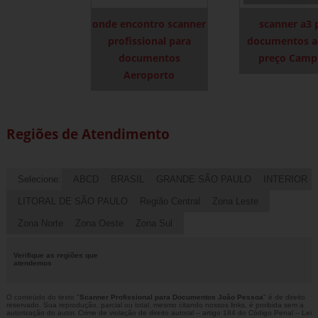
onde encontro scanner
scanner a3 
profissional para
documentos a
documentos
preço Camp
Aeroporto
Regiões de Atendimento
Selecione:
ABCD
BRASIL
GRANDE SÃO PAULO
INTERIOR
LITORAL DE SÃO PAULO
Região Central
Zona Leste
Zona Norte
Zona Oeste
Zona Sul
Verifique as regiões que
atendemos
O conteúdo do texto "
Scanner Profissional para Documentos João Pessoa
" é de direito
reservado. Sua reprodução, parcial ou total, mesmo citando nossos links, é proibida sem a
autorização do autor. Crime de violação de direito autoral – artigo 184 do Código Penal –
Lei