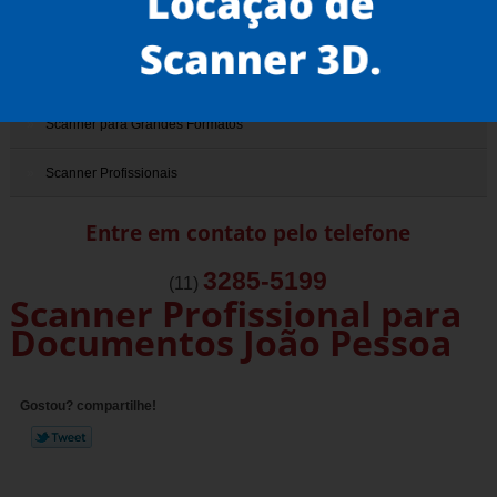
Scanner de Documentos Antigos
Scanner de Livros
Scanner para Grandes Formatos
Scanner Profissionais
Entre em contato pelo telefone
3285-5199
(11)
Scanner Profissional para
Documentos João Pessoa
Gostou? compartilhe!