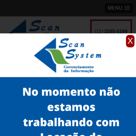
MENU
(11)
3285-5199
X
Home
Serviços
scanner de documentos antigos
scanner de documentos para empresa
scanner profissional para documentos João Pessoa
Serviços
Microfilmagem
Scanner 3D
Scanner de Documentos