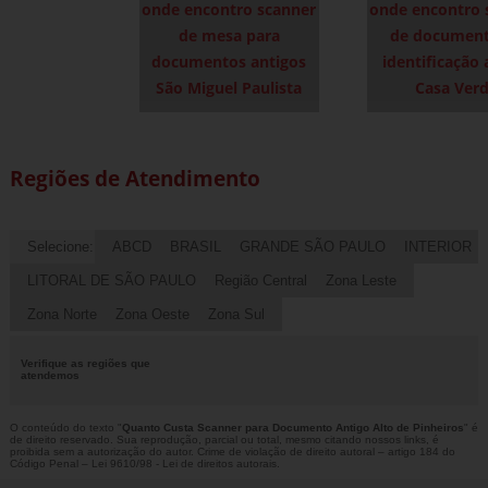
onde encontro scanner
onde encontro 
de mesa para
de document
documentos antigos
identificação 
São Miguel Paulista
Casa Ver
Regiões de Atendimento
Selecione:
ABCD
BRASIL
GRANDE SÃO PAULO
INTERIOR
LITORAL DE SÃO PAULO
Região Central
Zona Leste
Zona Norte
Zona Oeste
Zona Sul
Verifique as regiões que
atendemos
O conteúdo do texto "
Quanto Custa Scanner para Documento Antigo Alto de Pinheiros
" é
de direito reservado. Sua reprodução, parcial ou total, mesmo citando nossos links, é
proibida sem a autorização do autor. Crime de violação de direito autoral – artigo 184 do
Código Penal –
Lei 9610/98 - Lei de direitos autorais
.