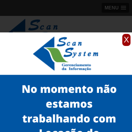
MENU
X
(11)
98184-5245
Home
Serviços
scanner de documentos antigos
scanner colorido de documentos antigos
quanto custa scanner para documento antigo Alto de Pinheiros
Serviços
Microfilmagem