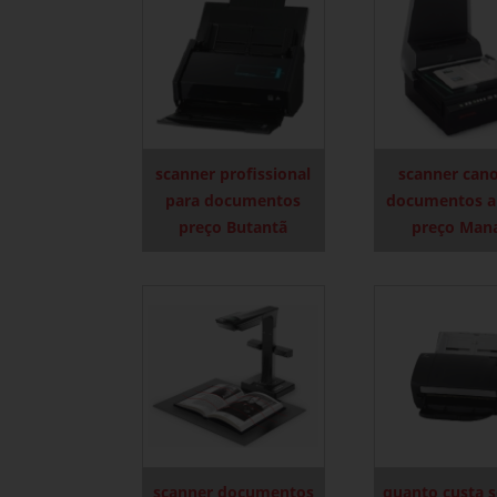
scanner profissional
scanner can
para documentos
documentos a
preço Butantã
preço Man
scanner documentos
quanto custa 