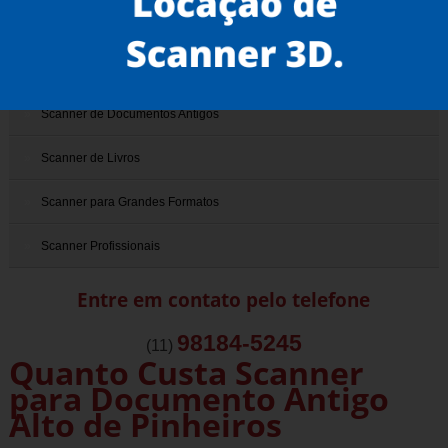
Scanner 3D
Scanner de Documentos
Scanner de Documentos Antigos
Scanner de Livros
Scanner para Grandes Formatos
Scanner Profissionais
Entre em contato pelo telefone
98184-5245
(11)
Quanto Custa Scanner
para Documento Antigo
Alto de Pinheiros