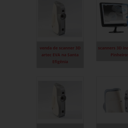
venda de scanner 3D
scanners 3D ind
artec EVA na Santa
Pinheiro
Efigênia