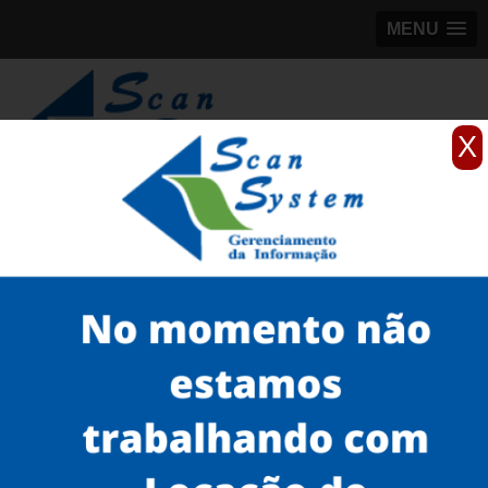
MENU
X
(11)
98184-5245
Home
Serviços
Scanner 3D
scanner 3D EVA para peças
venda de scanner 3D para pessoas Socorro
Serviços
Microfilmagem