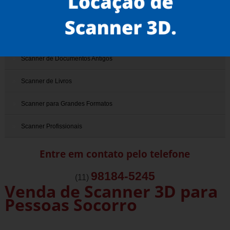
Scanner 3D
Scanner de Documentos
Scanner de Documentos Antigos
Scanner de Livros
Scanner para Grandes Formatos
Scanner Profissionais
Entre em contato pelo telefone
98184-5245
(11)
Venda de Scanner 3D para
Pessoas Socorro