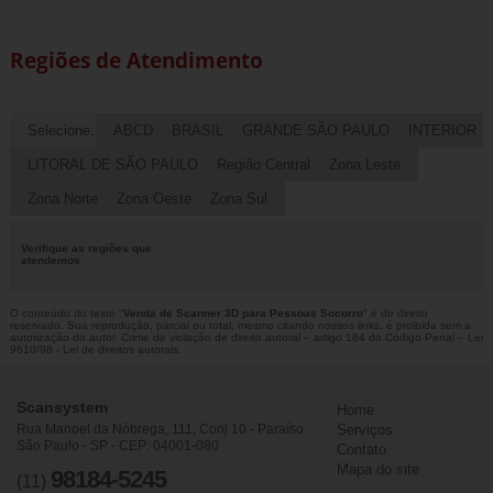
Regiões de Atendimento
Selecione:
ABCD
BRASIL
GRANDE SÃO PAULO
INTERIOR
LITORAL DE SÃO PAULO
Região Central
Zona Leste
Zona Norte
Zona Oeste
Zona Sul
Verifique as regiões que
atendemos
O conteúdo do texto "
Venda de Scanner 3D para Pessoas Socorro
" é de direito
reservado. Sua reprodução, parcial ou total, mesmo citando nossos links, é proibida sem a
autorização do autor. Crime de violação de direito autoral – artigo 184 do Código Penal –
Lei
9610/98 - Lei de direitos autorais
.
Scansystem
Home
Rua Manoel da Nóbrega, 111, Conj 10 - Paraíso
Serviços
São Paulo - SP - CEP: 04001-080
Contato
Mapa do site
98184-5245
(11)