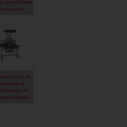
er de microfilme
io de Janeiro
ratar serviço de
gitalização e
rofilmagem de
mentos Cupecê