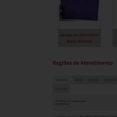
serviço de microfilme
diazo Butantã
Regiões de Atendimento
Selecione:
ABCD
BRASIL
GRANDE
Zona Sul
Verifique as regiões que
atendemos
O conteúdo do texto "
Microfilme Diazo Preço Cam