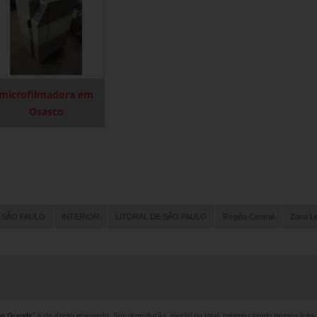
microfilmadora em
Osasco
 SÃO PAULO
INTERIOR
LITORAL DE SÃO PAULO
Região Central
Zona L
po Grande
" é de direito reservado. Sua reprodução, parcial ou total, mesmo citando nossos links