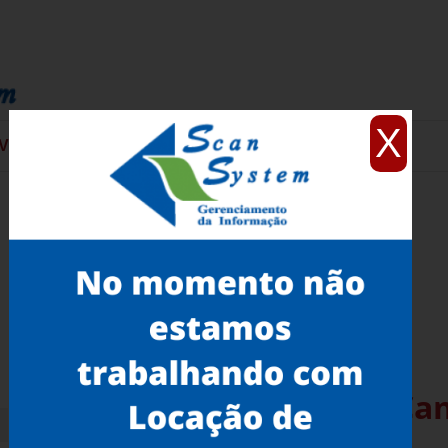
X
VIÇOS
CONTATO
Microfilme Diazo Preço C