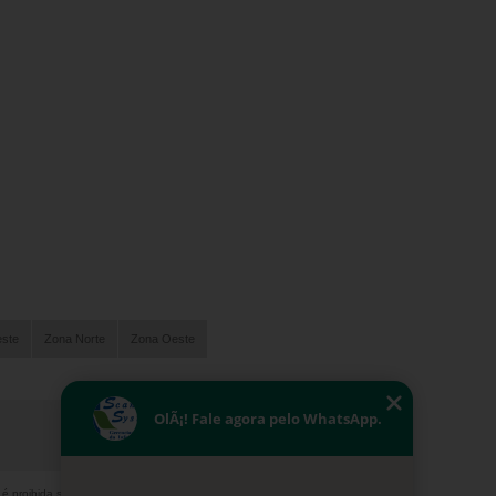
este
Zona Norte
Zona Oeste
OlÃ¡! Fale agora pelo WhatsApp.
, é proibida sem a autorização do autor. Crime de