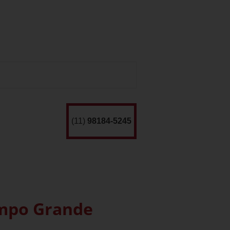
(11)
98184-5245
ampo Grande