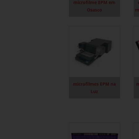
microfilme EPM em
Osasco
m
microfilmes EPM na
m
Luz