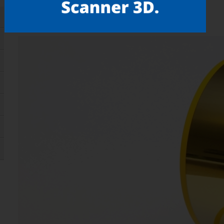
Gostou? compartilhe!