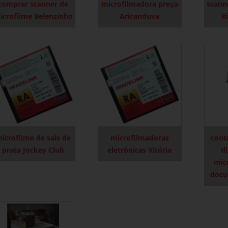
comprar scanner de
microfilmadora preço
scann
icrofilme Belenzinho
Aricanduva
R
icrofilme de sais de
microfilmadoras
cont
prata Jockey Club
eletrônicas Vitória
di
mic
docu