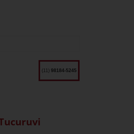
(11)
98184-5245
 Tucuruvi