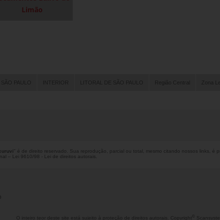
Limão
 SÃO PAULO
INTERIOR
LITORAL DE SÃO PAULO
Região Central
Zona L
curuvi
" é de direito reservado. Sua reprodução, parcial ou total, mesmo citando nossos links, é 
enal –
Lei 9610/98 - Lei de direitos autorais
.
o
©
O inteiro teor deste site está sujeito à proteção de direitos autorais. Copyright
Scansyste