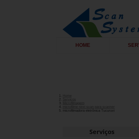
HOME
SER
Home
Serviços
Microfilmagem
microfilme next scan para scanner
microfilmadora eletrônica Tucuruvi
Serviços