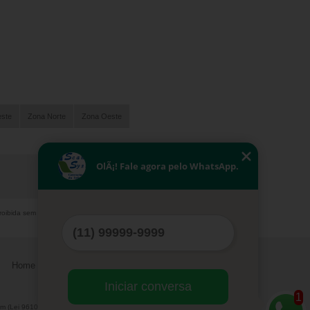
este
Zona Norte
Zona Oeste
OlÃ¡! Fale agora pelo WhatsApp.
proibida sem a autorização do autor. Crime de
Home
Serviços
Contato
Mapa do site
Iniciar conversa
1
m (Lei 9610 de 19/02/1998)