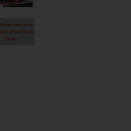
filmes next scan
canner Bairro do
Limão