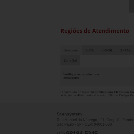
Regiões de Atendimento
Selecione:
ABCD
BRASIL
GRANDE
Zona Sul
Verifique as regiões que
atendemos
O conteúdo do texto "
Microfilmadora Eletrônica Tu
violação de direito autoral – artigo 184 do Código P
Scansystem
Rua Manoel da Nóbrega, 111, Conj 10 - Paraís
São Paulo - SP - CEP: 04001-080
98184-5245