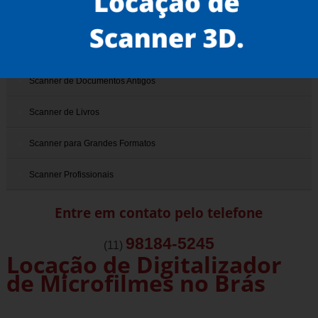
Scanner 3D
Scanner de Documentos
Scanner de Documentos Antigos
Scanner de Livros
Scanner para Grandes Formatos
Scanner Profissionais
Entre em contato pelo telefone
98184-5245
(11)
Locação de Digitalizador
de Microfilmes no Brás