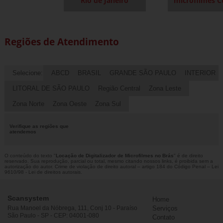
Rio de Janeiro
microfilmes C
Regiões de Atendimento
Selecione:
ABCD
BRASIL
GRANDE SÃO PAULO
INTERIOR
LITORAL DE SÃO PAULO
Região Central
Zona Leste
Zona Norte
Zona Oeste
Zona Sul
Verifique as regiões que
atendemos
O conteúdo do texto "
Locação de Digitalizador de Microfilmes no Brás
" é de direito
reservado. Sua reprodução, parcial ou total, mesmo citando nossos links, é proibida sem a
autorização do autor. Crime de violação de direito autoral – artigo 184 do Código Penal –
Lei
9610/98 - Lei de direitos autorais
.
Scansystem
Home
Rua Manoel da Nóbrega, 111, Conj 10 - Paraíso
Serviços
São Paulo - SP - CEP: 04001-080
Contato