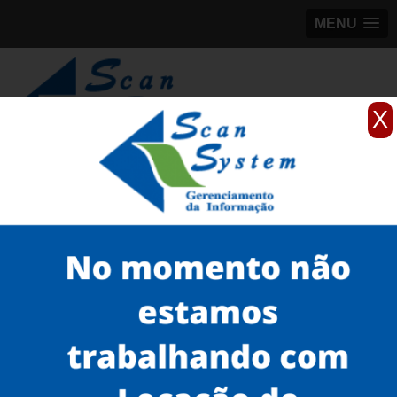
MENU
X
(11)
98184-5245
Home
Serviços
Microfilmagem
microfilme EPM
locação de digitalizador de microfilmes no Brás
Serviços
Microfilmagem