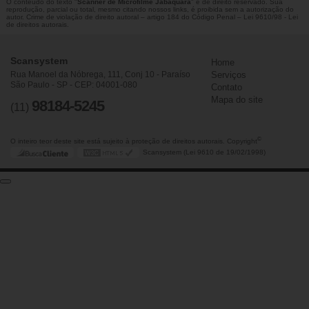
O conteúdo do texto "
Scanner de Microfilme Jabaquara
" é de direito reservado. Sua
reprodução, parcial ou total, mesmo citando nossos links, é proibida sem a autorização do
autor. Crime de violação de direito autoral – artigo 184 do Código Penal –
Lei 9610/98 - Lei
de direitos autorais
.
Scansystem
Home
Rua Manoel da Nóbrega, 111, Conj 10 - Paraíso
Serviços
São Paulo - SP - CEP: 04001-080
Contato
Mapa do site
98184-5245
(11)
©
O inteiro teor deste site está sujeito à proteção de direitos autorais. Copyright
Scansystem (Lei 9610 de 19/02/1998)