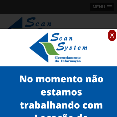
MENU
X
(11)
98184-5245
Home
Serviços
Microfilmagem
microfilme de sais de prata
scanner de microfilme Jabaquara
Serviços
Microfilmagem