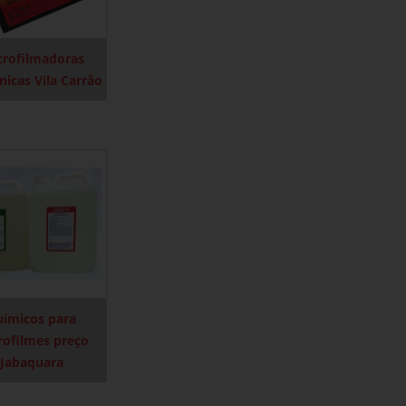
crofilmadoras
nicas Vila Carrão
uímicos para
rofilmes preço
Jabaquara