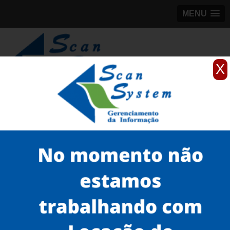
MENU
X
(11)
98184-5245
Home
Serviços
Scanner de documentos
scanner rápido
venda de scanner profissional de documentos Jardim Europa
Serviços
Microfilmagem