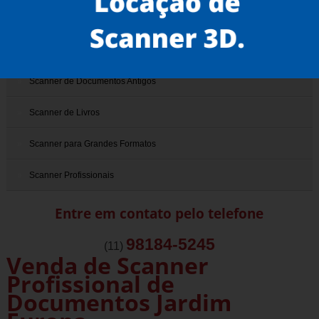
Scanner 3D
Scanner de Documentos
Scanner de Documentos Antigos
Scanner de Livros
Scanner para Grandes Formatos
Scanner Profissionais
Entre em contato pelo telefone
98184-5245
(11)
Venda de Scanner
Profissional de
Documentos Jardim