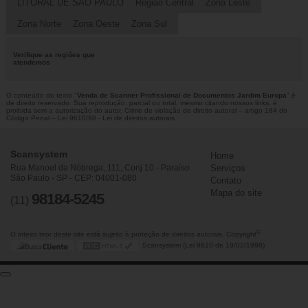
LITORAL DE SÃO PAULO
Região Central
Zona Leste
Zona Norte
Zona Oeste
Zona Sul
Verifique as regiões que
atendemos
O conteúdo do texto "
Venda de Scanner Profissional de Documentos Jardim Europa
" é
de direito reservado. Sua reprodução, parcial ou total, mesmo citando nossos links, é
proibida sem a autorização do autor. Crime de violação de direito autoral – artigo 184 do
Código Penal –
Lei 9610/98 - Lei de direitos autorais
.
Scansystem
Home
Rua Manoel da Nóbrega, 111, Conj 10 - Paraíso
Serviços
São Paulo - SP - CEP: 04001-080
Contato
Mapa do site
98184-5245
(11)
©
O inteiro teor deste site está sujeito à proteção de direitos autorais. Copyright
Scansystem (Lei 9610 de 19/02/1998)