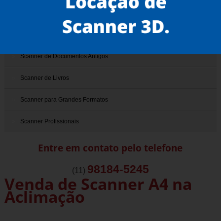
Scanner 3D
Scanner de Documentos
Scanner de Documentos Antigos
Scanner de Livros
Scanner para Grandes Formatos
Scanner Profissionais
Entre em contato pelo telefone
98184-5245
(11)
Venda de Scanner A4 na
Aclimação