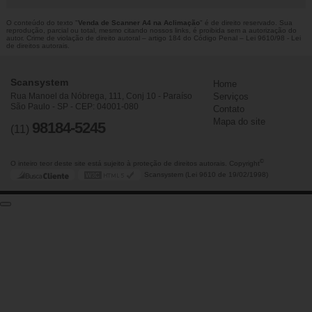
O conteúdo do texto "
Venda de Scanner A4 na Aclimação
" é de direito reservado. Sua
reprodução, parcial ou total, mesmo citando nossos links, é proibida sem a autorização do
autor. Crime de violação de direito autoral – artigo 184 do Código Penal –
Lei 9610/98 - Lei
de direitos autorais
.
Scansystem
Home
Rua Manoel da Nóbrega, 111, Conj 10 - Paraíso
Serviços
São Paulo - SP - CEP: 04001-080
Contato
Mapa do site
98184-5245
(11)
©
O inteiro teor deste site está sujeito à proteção de direitos autorais. Copyright
Scansystem (Lei 9610 de 19/02/1998)