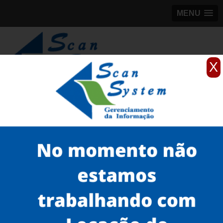
MENU
X
(11)
98184-5245
Home
Serviços
Scanner de documentos
scanner rápido
venda de scanner A4 na Aclimação
Serviços
Microfilmagem