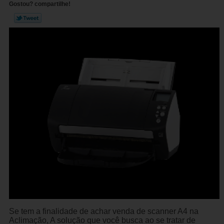
Gostou? compartilhe!
Se tem a finalidade de achar venda de scanner A4 na
Aclimação, A solução que você busca ao se tratar de