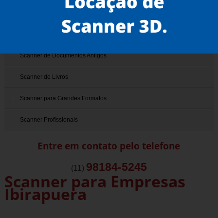
Scanner 3D
Scanner de Documentos
Scanner de Documentos Antigos
Scanner de Livros
Scanner para Grandes Formatos
Scanner Profissionais
Entre em contato pelo telefone
98184-5245
(11)
Scanner para Empresas
Ibirapuera