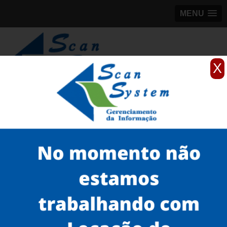
MENU
X
(11)
98184-5245
Home
Serviços
Scanner de documentos
scanner rápido
scanner para empresas Ibirapuera
Serviços
Microfilmagem