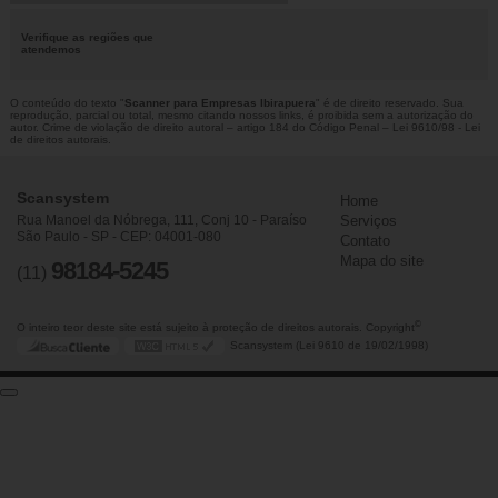
Verifique as regiões que
atendemos
O conteúdo do texto "
Scanner para Empresas Ibirapuera
" é de direito reservado. Sua
reprodução, parcial ou total, mesmo citando nossos links, é proibida sem a autorização do
autor. Crime de violação de direito autoral – artigo 184 do Código Penal –
Lei 9610/98 - Lei
de direitos autorais
.
Scansystem
Home
Rua Manoel da Nóbrega, 111, Conj 10 - Paraíso
Serviços
São Paulo - SP - CEP: 04001-080
Contato
Mapa do site
98184-5245
(11)
©
O inteiro teor deste site está sujeito à proteção de direitos autorais. Copyright
Scansystem (Lei 9610 de 19/02/1998)