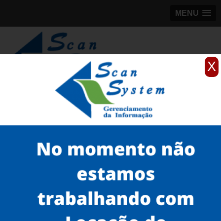
MENU
X
(11)
98184-5245
Home
Serviços
Scanner de documentos
scanner rápido
locação de scanner para digitalizar documentos Alto de Pinheiros
Serviços
Microfilmagem