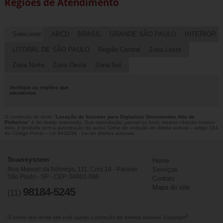
Regiões de Atendimento
Selecione:
ABCD
BRASIL
GRANDE SÃO PAULO
INTERIOR
LITORAL DE SÃO PAULO
Região Central
Zona Leste
Zona Norte
Zona Oeste
Zona Sul
Verifique as regiões que
atendemos
O conteúdo do texto "
Locação de Scanner para Digitalizar Documentos Alto de
Pinheiros
" é de direito reservado. Sua reprodução, parcial ou total, mesmo citando nossos
links, é proibida sem a autorização do autor. Crime de violação de direito autoral – artigo 184
do Código Penal –
Lei 9610/98 - Lei de direitos autorais
.
Scansystem
Home
Rua Manoel da Nóbrega, 111, Conj 10 - Paraíso
Serviços
São Paulo - SP - CEP: 04001-080
Contato
Mapa do site
98184-5245
(11)
©
O inteiro teor deste site está sujeito à proteção de direitos autorais. Copyright