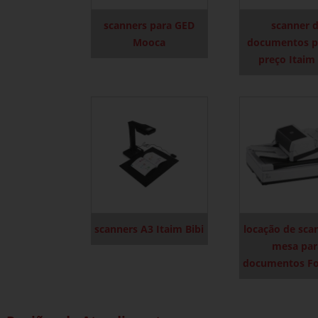
scanners para GED
scanner 
Mooca
documentos po
preço Itaim 
scanners A3 Itaim Bibi
locação de sca
mesa par
documentos Fo