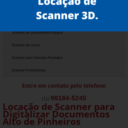
Scanner 3D
Scanner de Documentos
Scanner de Documentos Antigos
Scanner de Livros
Scanner para Grandes Formatos
Scanner Profissionais
Entre em contato pelo telefone
98184-5245
(11)
Locação de Scanner para
Digitalizar Documentos
Alto de Pinheiros