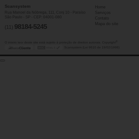
Scansystem
Home
Rua Manoel da Nóbrega, 111, Conj 10 - Paraíso
Serviços
São Paulo - SP - CEP: 04001-080
Contato
Mapa do site
98184-5245
(11)
©
O inteiro teor deste site está sujeito à proteção de direitos autorais. Copyright
Scansystem (Lei 9610 de 19/02/1998)