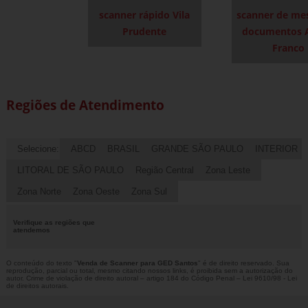
scanner rápido Vila
scanner de me
Prudente
documentos A
Franco
Regiões de Atendimento
Selecione:
ABCD
BRASIL
GRANDE SÃO PAULO
INTERIOR
LITORAL DE SÃO PAULO
Região Central
Zona Leste
Zona Norte
Zona Oeste
Zona Sul
Verifique as regiões que
atendemos
O conteúdo do texto "
Venda de Scanner para GED Santos
" é de direito reservado. Sua
reprodução, parcial ou total, mesmo citando nossos links, é proibida sem a autorização do
autor. Crime de violação de direito autoral – artigo 184 do Código Penal –
Lei 9610/98 - Lei
de direitos autorais
.