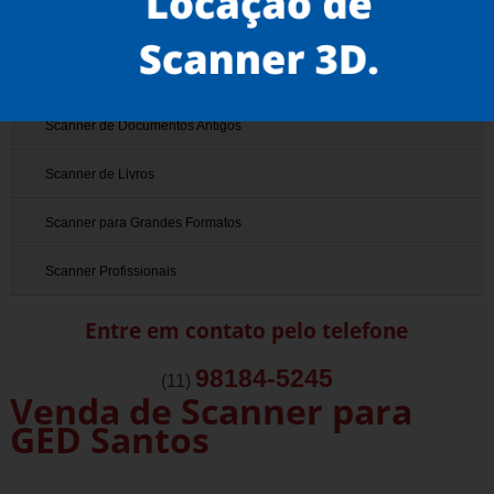
Scanner 3D
Scanner de Documentos
Scanner de Documentos Antigos
Scanner de Livros
Scanner para Grandes Formatos
Scanner Profissionais
Entre em contato pelo telefone
98184-5245
(11)
Venda de Scanner para
GED Santos