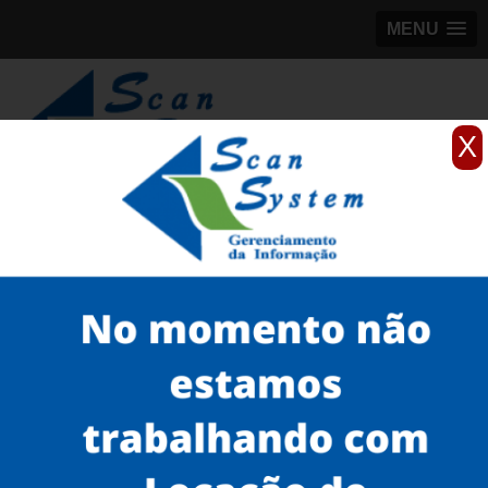
MENU
X
(11)
98184-5245
Home
Serviços
Scanner de documentos
scanner de mesa para documentos
venda de scanner para GED Santos
Serviços
Microfilmagem