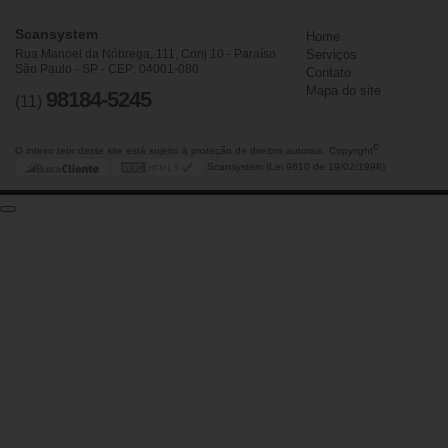
Scansystem
Home
Rua Manoel da Nóbrega, 111, Conj 10 - Paraíso
Serviços
São Paulo - SP - CEP: 04001-080
Contato
Mapa do site
98184-5245
(11)
©
O inteiro teor deste site está sujeito à proteção de direitos autorais. Copyright
Scansystem (Lei 9610 de 19/02/1998)