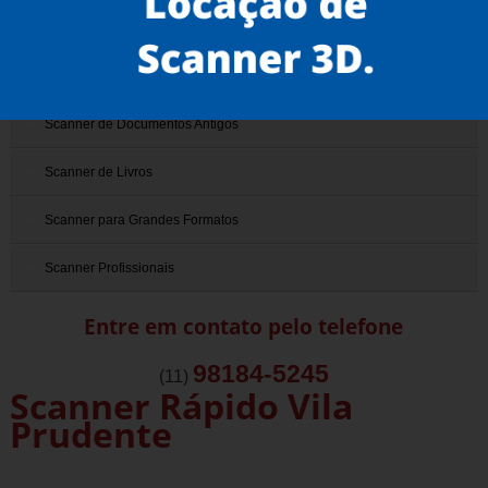
Scanner 3D
Scanner de Documentos
Scanner de Documentos Antigos
Scanner de Livros
Scanner para Grandes Formatos
Scanner Profissionais
Entre em contato pelo telefone
98184-5245
(11)
Scanner Rápido Vila
Prudente