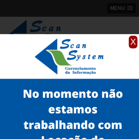
MENU
X
(11)
98184-5245
Home
Serviços
Scanner de documentos
scanner de mesa para documentos
scanner rápido Vila Prudente
Serviços
Microfilmagem