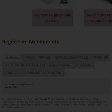
scanner A4 preço Vila
locação de sca
Mariana
em Taboão da
Regiões de Atendimento
Selecione:
ABCD
BRASIL
GRANDE SÃO PAULO
INTERIOR
LITORAL DE SÃO PAULO
Região Central
Zona Leste
Zona Norte
Zona Oeste
Zona Sul
Verifique as regiões que
atendemos
O conteúdo do texto "
Scanner Rápido Vila Prudente
" é de direito reservado. Sua
reprodução, parcial ou total, mesmo citando nossos links, é proibida sem a autorização do
autor. Crime de violação de direito autoral – artigo 184 do Código Penal –
Lei 9610/98 - Lei
de direitos autorais
.