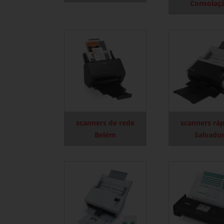
Consolaç
scanners de rede
scanners rá
Belém
Salvado