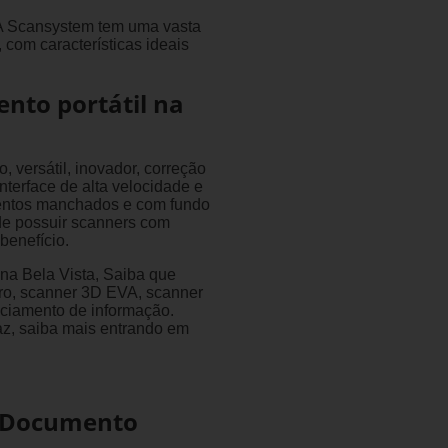
. A Scansystem tem uma vasta
 com características ideais
nto portátil na
 versátil, inovador, correção
nterface de alta velocidade e
mentos manchados e com fundo
de possuir scanners com
benefício.
 na Bela Vista, Saiba que
ivro, scanner 3D EVA, scanner
nciamento de informação.
az, saiba mais entrando em
e Documento