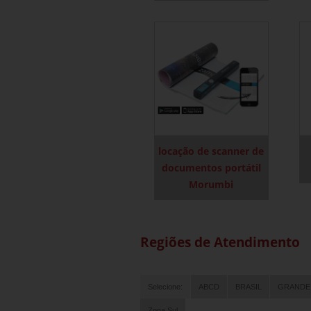
locação de scanner de
documentos portátil
Morumbi
Regiões de Atendimento
Selecione:
ABCD
BRASIL
GRANDE
Zona Sul