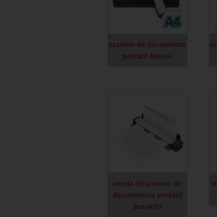
scanner de documento
s
portátil Mooca
venda de scanner de
v
documentos portátil
Brooklin