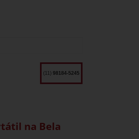
(11)
98184-5245
átil na Bela