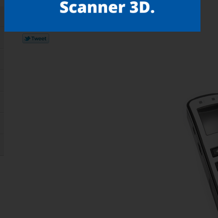
Gostou? compartilhe!