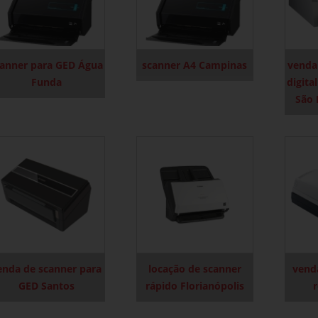
canner para GED Água
scanner A4 Campinas
venda
Funda
digita
São 
enda de scanner para
locação de scanner
vend
GED Santos
rápido Florianópolis