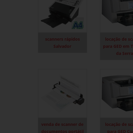
scanners rápidos
locação de s
Salvador
para GED em 
da Serra
venda de scanner de
locação de s
documentos portátil
para GED Cu