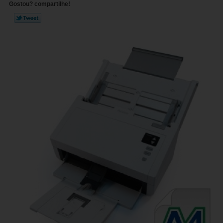
Gostou? compartilhe!