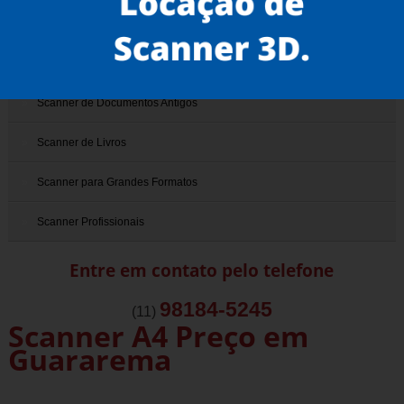
Scanner 3D
Scanner de Documentos
Scanner de Documentos Antigos
Scanner de Livros
Scanner para Grandes Formatos
Scanner Profissionais
Entre em contato pelo telefone
98184-5245
(11)
Scanner A4 Preço em
Guararema