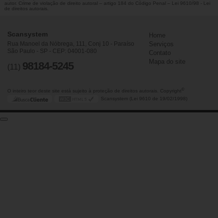
autor. Crime de violação de direito autoral – artigo 184 do Código Penal –
Lei 9610/98 - Lei
de direitos autorais
.
Scansystem
Home
Rua Manoel da Nóbrega, 111, Conj 10 - Paraíso
Serviços
São Paulo - SP - CEP: 04001-080
Contato
Mapa do site
98184-5245
(11)
©
O inteiro teor deste site está sujeito à proteção de direitos autorais. Copyright
Scansystem (Lei 9610 de 19/02/1998)