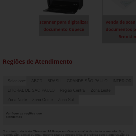
scanner para digitalizar
venda de scan
documento Cupecê
documentos po
Brookli
Regiões de Atendimento
Selecione:
ABCD
BRASIL
GRANDE SÃO PAULO
INTERIOR
LITORAL DE SÃO PAULO
Região Central
Zona Leste
Zona Norte
Zona Oeste
Zona Sul
Verifique as regiões que
atendemos
O conteúdo do texto "
Scanner A4 Preço em Guararema
" é de direito reservado. Sua
reprodução, parcial ou total, mesmo citando nossos links, é proibida sem a autorização do