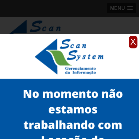
MENU
X
(11)
98184-5245
Home
Serviços
Scanner de documentos
scanner de mesa para documentos
scanner A4 preço em Guararema
Serviços
Microfilmagem